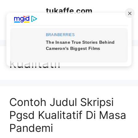
Langsung
tukaffe.com
ke
isi
Menu
kualitatif
Contoh Judul Skripsi
Pgsd Kualitatif Di Masa
Pandemi