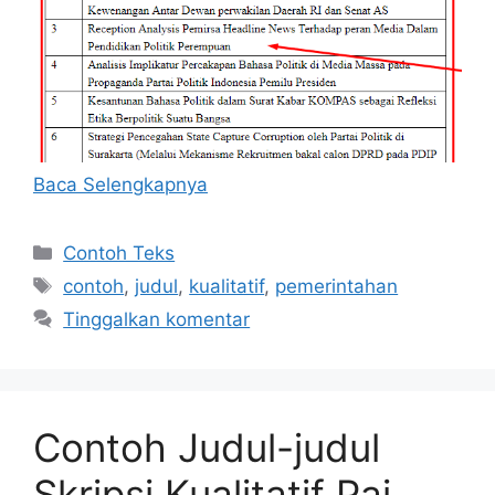
Baca Selengkapnya
Kategori
Contoh Teks
Tag
contoh
,
judul
,
kualitatif
,
pemerintahan
Tinggalkan komentar
Contoh Judul-judul
Skripsi Kualitatif Pai