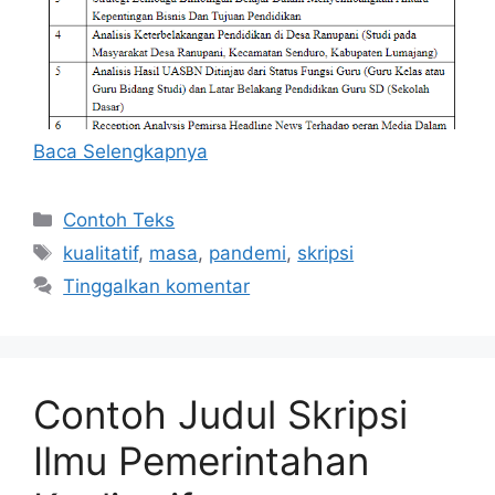
Baca Selengkapnya
Kategori
Contoh Teks
Tag
kualitatif
,
masa
,
pandemi
,
skripsi
Tinggalkan komentar
Contoh Judul Skripsi
Ilmu Pemerintahan