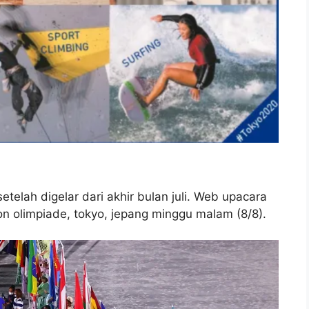
telah digelar dari akhir bulan juli. Web upacara
n olimpiade, tokyo, jepang minggu malam (8/8).