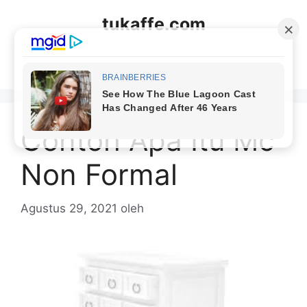
Langsung
tukaffe.com
ke
isi
Menu
Contoh Apa Itu Mc
Non Formal
Agustus 29, 2021
oleh