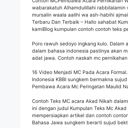
Contoh MCPembawa Acara Pernikahan Wa
wabarakatuh Alhamdulillahi rabbilalamin 
mursalin waala aalihi wa ash-habihi aj
Terbaru Dan Terbaik – Hallo sahabat Ku
kamiBlog kumpulan contoh contoh teks p
Poro rawuh sedoyo ingkang kulo. Dalam a
dalam bahasa indonesia pastinya akan
adat jawa. Contoh naskah mc pernikahan
16 Video Menjadi MC Pada Acara Formal
Indonesia KBBI sungkem bermakna sujud 
Pembawa Acara Mc Peringatan Maulid 
Contoh Teks MC acara Akad Nikah dalam 
ini dengan judul Kumpulan Teks Mc Akad 
mempersiapkan artikel dan contoh conton
Bahasa Jawa sungkem berarti sujud bekti