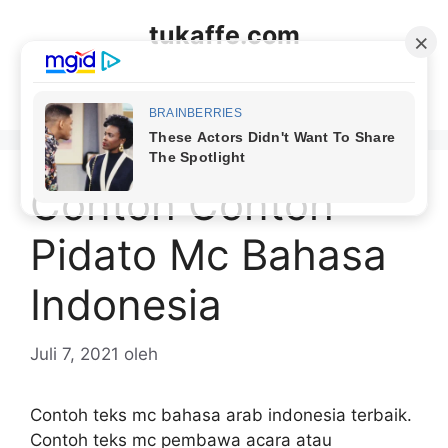
Langsung
tukaffe.com
ke
isi
Menu
Contoh Contoh
Pidato Mc Bahasa
Indonesia
Juli 7, 2021
oleh
Contoh teks mc bahasa arab indonesia terbaik.
Contoh teks mc pembawa acara atau