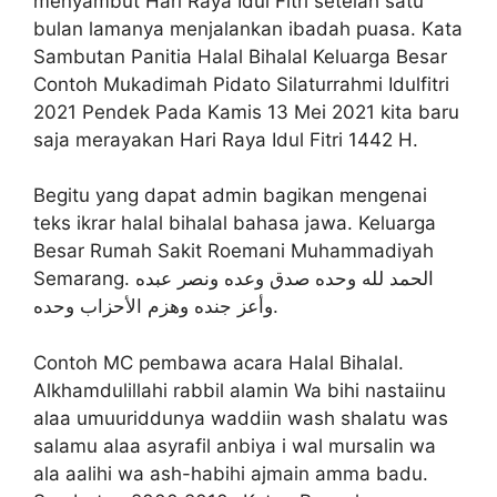
menyambut Hari Raya Idul Fitri setelah satu
bulan lamanya menjalankan ibadah puasa. Kata
Sambutan Panitia Halal Bihalal Keluarga Besar
Contoh Mukadimah Pidato Silaturrahmi Idulfitri
2021 Pendek Pada Kamis 13 Mei 2021 kita baru
saja merayakan Hari Raya Idul Fitri 1442 H.
Begitu yang dapat admin bagikan mengenai
teks ikrar halal bihalal bahasa jawa. Keluarga
Besar Rumah Sakit Roemani Muhammadiyah
Semarang. الحمد لله وحده صدق وعده ونصر عبده
وأعز جنده وهزم الأحزاب وحده.
Contoh MC pembawa acara Halal Bihalal.
Alkhamdulillahi rabbil alamin Wa bihi nastaiinu
alaa umuuriddunya waddiin wash shalatu was
salamu alaa asyrafil anbiya i wal mursalin wa
ala aalihi wa ash-habihi ajmain amma badu.