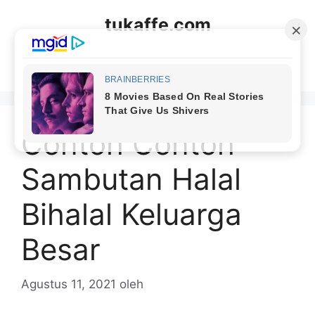
Langsung
tukaffe.com
ke
isi
Menu
Contoh Contoh
Sambutan Halal
Bihalal Keluarga
Besar
Agustus 11, 2021
oleh