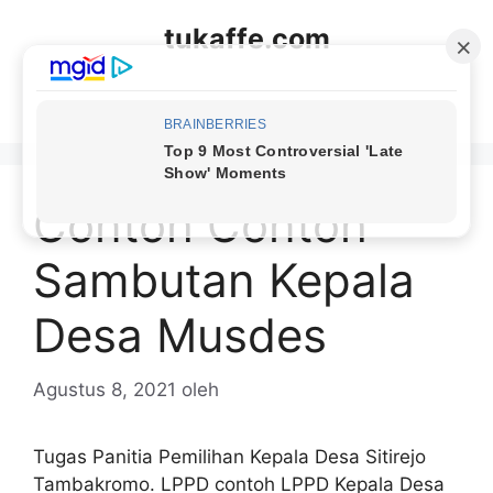
Langsung
tukaffe.com
ke
isi
Menu
Contoh Contoh
Sambutan Kepala
Desa Musdes
Agustus 8, 2021
oleh
Tugas Panitia Pemilihan Kepala Desa Sitirejo
Tambakromo. LPPD contoh LPPD Kepala Desa