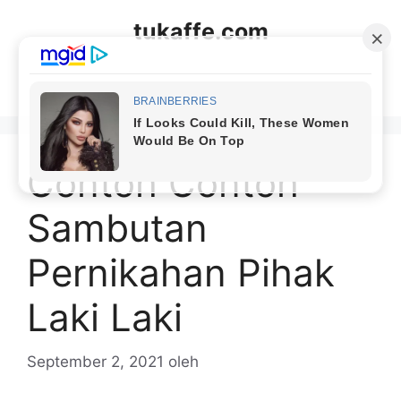
Langsung
tukaffe.com
ke
isi
Menu
Contoh Contoh
Sambutan
Pernikahan Pihak
Laki Laki
September 2, 2021
oleh