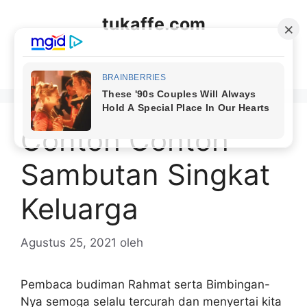
Langsung
tukaffe.com
ke
isi
Menu
Contoh Contoh
Sambutan Singkat
Keluarga
Agustus 25, 2021
oleh
Pembaca budiman Rahmat serta Bimbingan-
Nya semoga selalu tercurah dan menyertai kita