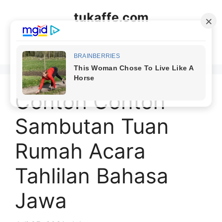
Langsung
tukaffe.com
ke
isi
Menu
Contoh Contoh
Sambutan Tuan
Rumah Acara
Tahlilan Bahasa
Jawa