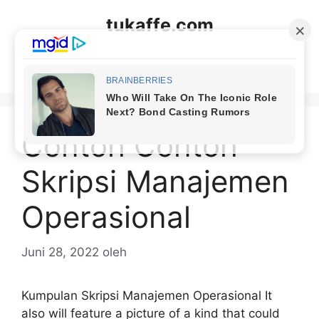
Langsung
tukaffe.com
ke
isi
Menu
Contoh Contoh
Skripsi Manajemen
Operasional
Juni 28, 2022
oleh
Kumpulan Skripsi Manajemen Operasional It
also will feature a picture of a kind that could