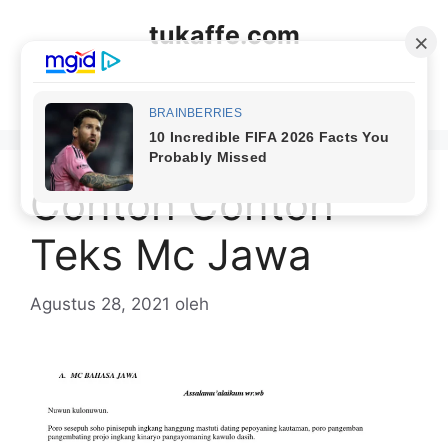
Langsung
tukaffe.com
ke
isi
Menu
Contoh Contoh
Teks Mc Jawa
Agustus 28, 2021
oleh