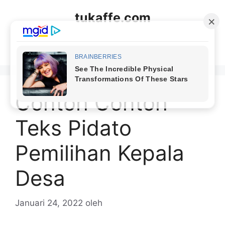
Langsung
tukaffe.com
ke
isi
Menu
Contoh Contoh
Teks Pidato
Pemilihan Kepala
Desa
Januari 24, 2022
oleh