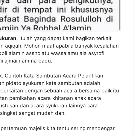
ukuran
. Itulah yang dapat kami bagikan terkait
an aqiqah. Mohon maaf apabila banyak kesalahan
obbil alamin assholatu wassalamu ala asyrofil
ihi ajmain amma badu.
ik. Contoh Kata Sambutan Acara Pelantikan
ah pidato syukuran kata sambutan adalah
berkaitan dengan sebuah acara bersama baik itu
atan pernikahan acara khitanan anak acara
ustusan dan acara syukuran lainnya cara
singkat sangat mudah dan.
pertemuan majelis kita tentu sering mendengar