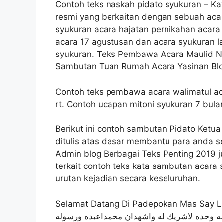
Contoh teks naskah pidato syukuran – K
resmi yang berkaitan dengan sebuah acar
syukuran acara hajatan pernikahan acara
acara 17 agustusan dan acara syukuran 
syukuran. Teks Pembawa Acara Maulid N
Sambutan Tuan Rumah Acara Yasinan Blo
Contoh teks pembawa acara walimatul aq
rt. Contoh ucapan mitoni syukuran 7 bula
Berikut ini contoh sambutan Pidato Ketu
ditulis atas dasar membantu para anda 
Admin blog Berbagai Teks Penting 2019
terkait contoh teks kata sambutan acara
urutan kejadian secara keseluruhan.
Selamat Datang Di Padepokan Mas Say Laros. لرحمن الرحيم الحمد لله الذى انعمنا
االه الاالله وحده لاشريك له واشهدان محمداعبده ورسوله