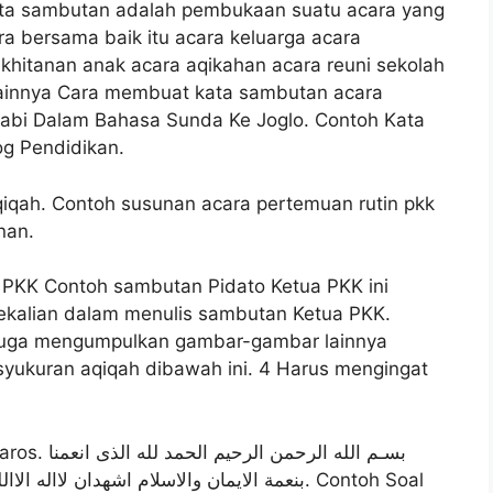
ata sambutan adalah pembukaan suatu acara yang
a bersama baik itu acara keluarga acara
 khitanan anak acara aqikahan acara reuni sekolah
lainnya Cara membuat kata sambutan acara
abi Dalam Bahasa Sunda Ke Joglo. Contoh Kata
g Pendidikan.
iqah. Contoh susunan acara pertemuan rutin pkk
nan.
a PKK Contoh sambutan Pidato Ketua PKK ini
sekalian dalam menulis sambutan Ketua PKK.
 juga mengumpulkan gambar-gambar lainnya
 syukuran aqiqah dibawah ini. 4 Harus mengingat
بسـم الله ا
بنعمة الايمان والاسلام اشهدان ل. Contoh Soal