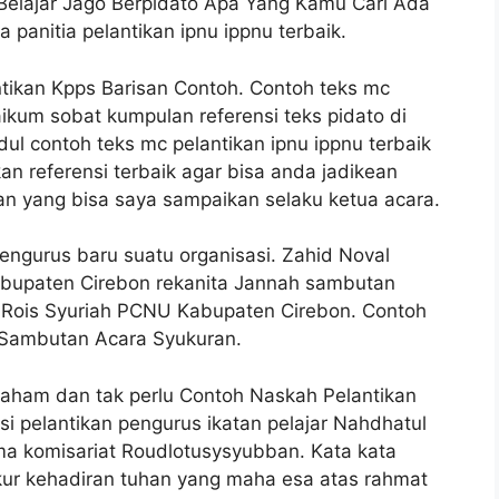
Belajar Jago Berpidato Apa Yang Kamu Cari Ada
 panitia pelantikan ipnu ippnu terbaik.
ikan Kpps Barisan Contoh. Contoh teks mc
aikum sobat kumpulan referensi teks pidato di
dul contoh teks mc pelantikan ipnu ippnu terbaik
 referensi terbaik agar bisa anda jadikean
an yang bisa saya sampaikan selaku ketua acara.
engurus baru suatu organisasi. Zahid Noval
abupaten Cirebon rekanita Jannah sambutan
 Rois Syuriah PCNU Kabupaten Cirebon. Contoh
a Sambutan Acara Syukuran.
aham dan tak perlu Contoh Naskah Pelantikan
si pelantikan pengurus ikatan pelajar Nahdhatul
ama komisariat Roudlotusysyubban. Kata kata
kur kehadiran tuhan yang maha esa atas rahmat