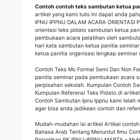
Contoh contoh teks sambutan ketua pan
artikel yang kami tulis ini dapat anda
IPNU IPPNU DALAM ACARA ORIENTASI PE
orientasi teks pidato sambutan ketua pan
pembukaan acara pelatihan oleh sambut
hari kata sambutan ketua panitia semina
ketua panitia organisasi lengkap seminar
Contoh Teks Mc Formal Semi Dan Non Form
panitia seminar pada pembukaan acara s
perpisahan sekolah. Kumpulan Contoh Sa
Kumpulan Referensi Teks Pidato di artike
Contoh Sambutan Ipnu Ippnu kami telah 
agar bisa anda jadikean contoh dan refer
Mudah-mudahan isi artikel Artikel contoh 
Bahasa Arab Tentang Menuntut Ilmu Cont
Pelantikan PK IPNU-IPPNU MARTA – Mu