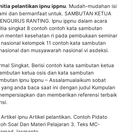
itia pelantikan ipnu ippnu
. Mudah-mudahan isi
 pahami dan bermanfaat untuk. SAMBUTAN KETUA
NGURUS RANTING. Ipnu ippnu dalam acara
itia singkat 8 contoh contoh kata sambutan
an menteri kesehatan ri pada pembukaan seminar
r nasional kelompok 11 contoh kata sambutan
 nasional dan musyawarah nasional vi asdeksi.
al Singkat. Berisi contoh kata sambutan ketua
ambutan ketua osis dan kata sambutan
mbutan Ipnu Ippnu – Assalamualaikum sobat
l yang anda baca saat ini dengan judul Kumpulan
mempersiapkan dan memberikan referensi terbaik
nsi.
Artikel ipnu Artikel pelantikan. Contoh Pidato
oh Soal Dan Materi Pelajaran 3. Teks MC-
hamad Jasmanto.