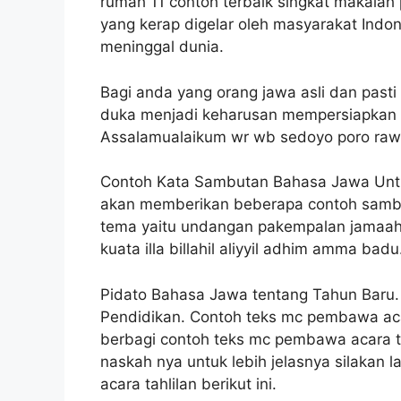
rumah 11 contoh terbaik singkat makalah p
yang kerap digelar oleh masyarakat Ind
meninggal dunia.
Bagi anda yang orang jawa asli dan pas
duka menjadi keharusan mempersiapkan 
Assalamualaikum wr wb sedoyo poro rawu
Contoh Kata Sambutan Bahasa Jawa Untu
akan memberikan beberapa contoh sambu
tema yaitu undangan pakempalan jamaah 
kuata illa billahil aliyyil adhim amma b
Pidato Bahasa Jawa tentang Tahun Baru.
Pendidikan. Contoh teks mc pembawa aca
berbagi contoh teks mc pembawa acara ta
naskah nya untuk lebih jelasnya silakan
acara tahlilan berikut ini.