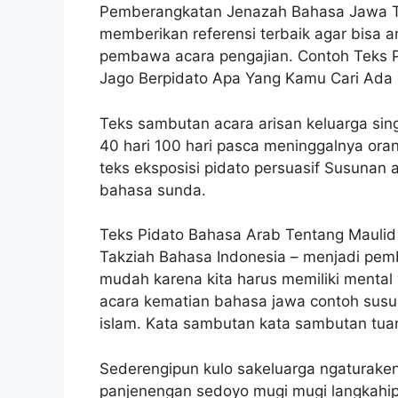
Pemberangkatan Jenazah Bahasa Jawa T
memberikan referensi terbaik agar bisa a
pembawa acara pengajian. Contoh Teks P
Jago Berpidato Apa Yang Kamu Cari Ada D
Teks sambutan acara arisan keluarga singk
40 hari 100 hari pasca meninggalnya oran
teks eksposisi pidato persuasif Susunan
bahasa sunda.
Teks Pidato Bahasa Arab Tentang Mauli
Takziah Bahasa Indonesia – menjadi pemb
mudah karena kita harus memiliki menta
acara kematian bahasa jawa contoh susu
islam. Kata sambutan kata sambutan tuan
Sederengipun kulo sakeluarga ngaturake
panjenengan sedoyo mugi mugi langkahi