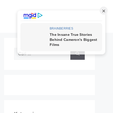
Cari
untuk: