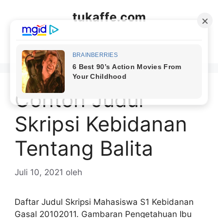
Langsung
tukaffe.com
ke
isi
Menu
Contoh Judul
Skripsi Kebidanan
Tentang Balita
Juli 10, 2021
oleh
Daftar Judul Skripsi Mahasiswa S1 Kebidanan
Gasal 20102011. Gambaran Pengetahuan Ibu