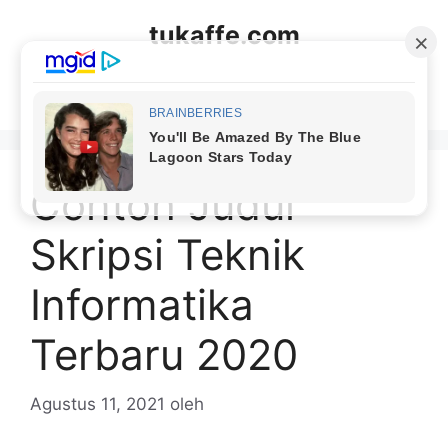
Langsung
tukaffe.com
ke
isi
Menu
Contoh Judul
Skripsi Teknik
Informatika
Terbaru 2020
Agustus 11, 2021
oleh