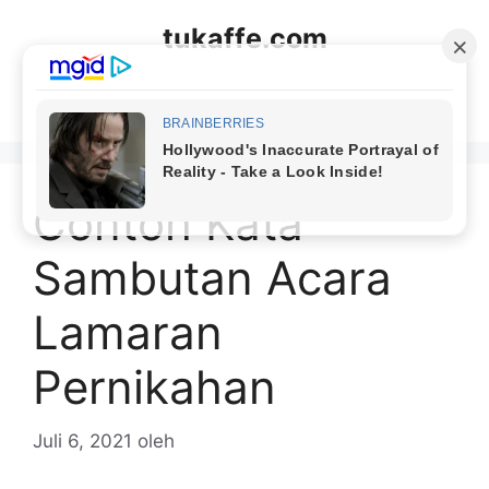
Langsung
tukaffe.com
ke
isi
Menu
Contoh Kata
Sambutan Acara
Lamaran
Pernikahan
Juli 6, 2021
oleh