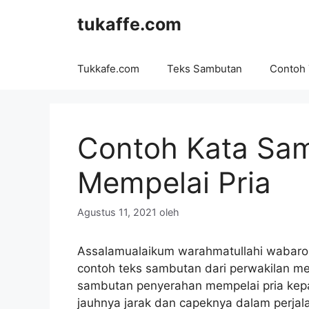
Langsung
tukaffe.com
ke
isi
Tukkafe.com
Teks Sambutan
Contoh
Contoh Kata Sam
Mempelai Pria
Agustus 11, 2021
oleh
Assalamualaikum warahmatullahi wabaroka
contoh teks sambutan dari perwakilan memp
sambutan penyerahan mempelai pria kepa
jauhnya jarak dan capeknya dalam perjala