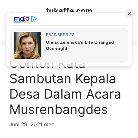
Langsung
tukaffe.com
ke
isi
Menu
Contoh Kata
Sambutan Kepala
Desa Dalam Acara
Musrenbangdes
Juni 29, 2021
oleh