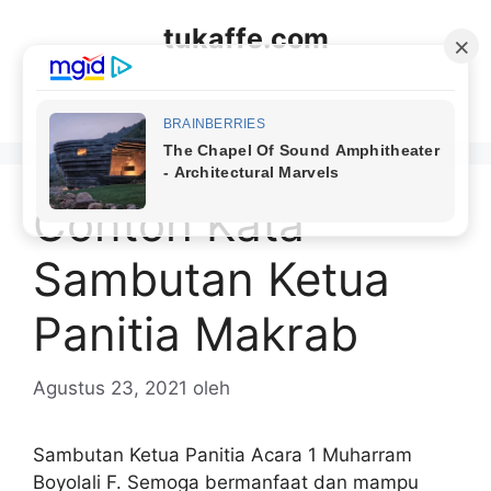
Langsung
tukaffe.com
ke
isi
Menu
Contoh Kata
Sambutan Ketua
Panitia Makrab
Agustus 23, 2021
oleh
Sambutan Ketua Panitia Acara 1 Muharram
Boyolali F. Semoga bermanfaat dan mampu