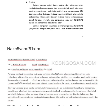
Nakc5vamf61xtm