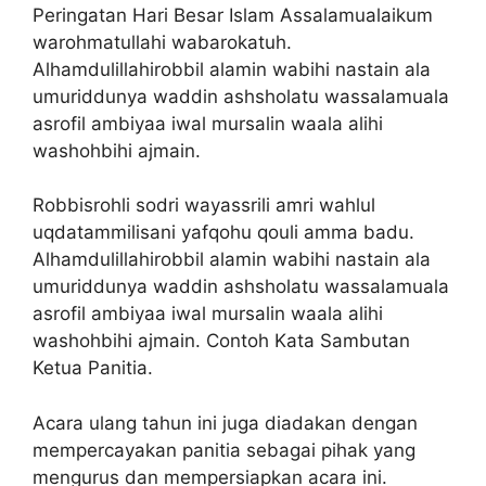
Peringatan Hari Besar Islam Assalamualaikum
warohmatullahi wabarokatuh.
Alhamdulillahirobbil alamin wabihi nastain ala
umuriddunya waddin ashsholatu wassalamuala
asrofil ambiyaa iwal mursalin waala alihi
washohbihi ajmain.
Robbisrohli sodri wayassrili amri wahlul
uqdatammilisani yafqohu qouli amma badu.
Alhamdulillahirobbil alamin wabihi nastain ala
umuriddunya waddin ashsholatu wassalamuala
asrofil ambiyaa iwal mursalin waala alihi
washohbihi ajmain. Contoh Kata Sambutan
Ketua Panitia.
Acara ulang tahun ini juga diadakan dengan
mempercayakan panitia sebagai pihak yang
mengurus dan mempersiapkan acara ini.