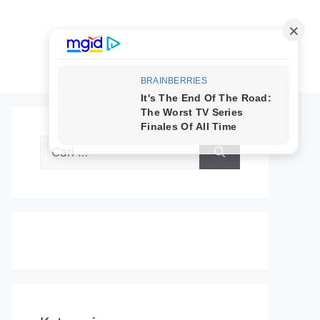
Cari
untuk: