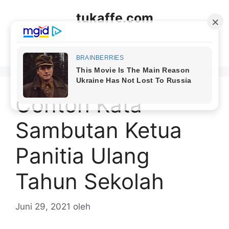
Langsung
tukaffe.com
ke
isi
Menu
Contoh Kata
Sambutan Ketua
Panitia Ulang
Tahun Sekolah
Juni 29, 2021
oleh