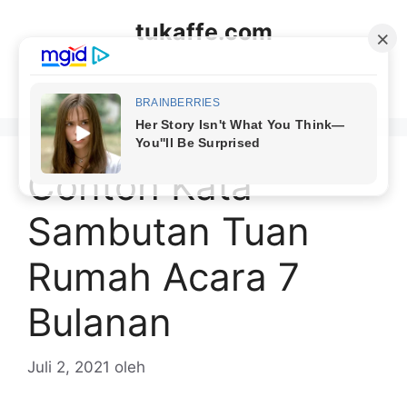
Langsung
tukaffe.com
ke
isi
Menu
Contoh Kata
Sambutan Tuan
Rumah Acara 7
Bulanan
Juli 2, 2021
oleh