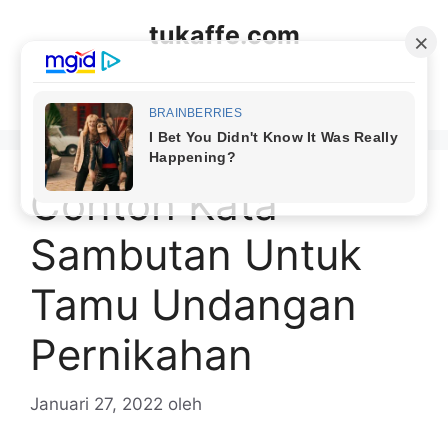
Langsung
tukaffe.com
ke
isi
Menu
Contoh Kata
Sambutan Untuk
Tamu Undangan
Pernikahan
Januari 27, 2022
oleh