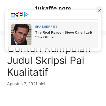
Langsung
tukaffe.com
ke
isi
Menu
Contoh Kumpulan
Judul Skripsi Pai
Kualitatif
Agustus 7, 2021
oleh