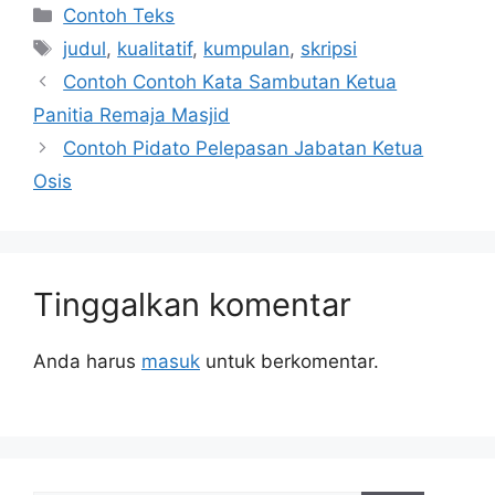
Kategori
Contoh Teks
Tag
judul
,
kualitatif
,
kumpulan
,
skripsi
Contoh Contoh Kata Sambutan Ketua
Panitia Remaja Masjid
Contoh Pidato Pelepasan Jabatan Ketua
Osis
Tinggalkan komentar
Anda harus
masuk
untuk berkomentar.