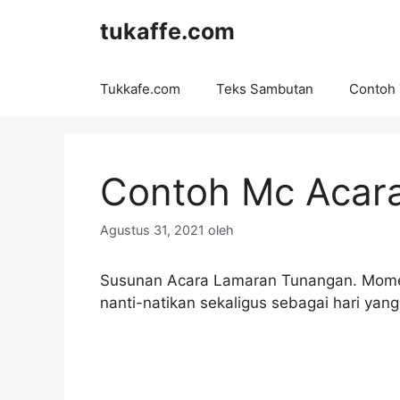
Langsung
tukaffe.com
ke
isi
Tukkafe.com
Teks Sambutan
Contoh
Contoh Mc Acar
Agustus 31, 2021
oleh
Susunan Acara Lamaran Tunangan. Momen s
nanti-natikan sekaligus sebagai hari yan