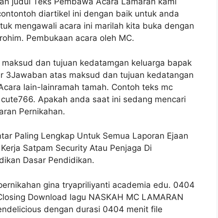
engan judul Teks Pembawa Acara Lamaran kami
ontontoh diartikel ini dengan baik untuk anda
tuk mengawali acara ini marilah kita buka dengan
rohim. Pembukaan acara oleh MC.
 maksud dan tujuan kedatamgan keluarga bapak
mir 3Jawaban atas maksud dan tujuan kedatangan
Acara lain-lainramah tamah. Contoh teks mc
k cute766. Apakah anda saat ini sedang mencari
aran Pernikahan.
ntar Paling Lengkap Untuk Semua Laporan Ejaan
 Kerja Satpam Security Atau Penjaga Di
dikan Dasar Pendidikan.
rnikahan gina tryapriliyanti academia edu. 0404
 Closing Download lagu NASKAH MC LAMARAN
licious dengan durasi 0404 menit file