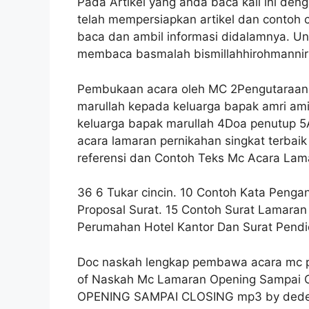
Pada Artikel yang anda baca kali ini d
telah mempersiapkan artikel dan contoh c
baca dan ambil informasi didalamnya. Un
membaca basmalah bismillahhirohmannir
Pembukaan acara oleh MC 2Pengutaraan
marullah kepada keluarga bapak amri a
keluarga bapak marullah 4Doa penutup 5
acara lamaran pernikahan singkat terbai
referensi dan Contoh Teks Mc Acara Lam
36 6 Tukar cincin. 10 Contoh Kata Penga
Proposal Surat. 15 Contoh Surat Lamaran
Perumahan Hotel Kantor Dan Surat Pendi
Doc naskah lengkap pembawa acara mc pe
of Naskah Mc Lamaran Opening Sampai
OPENING SAMPAI CLOSING mp3 by dedende