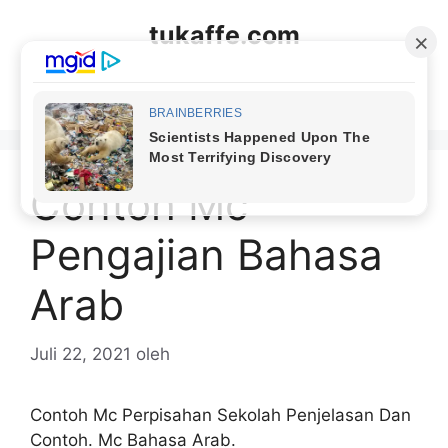
Langsung
tukaffe.com
ke
isi
Menu
Contoh Mc
Pengajian Bahasa
Arab
Juli 22, 2021
oleh
Contoh Mc Perpisahan Sekolah Penjelasan Dan
Contoh. Mc Bahasa Arab.