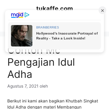
Langsung
tukaffe.com
ke
isi
Menu
Contoh Mc
Pengajian Idul
Adha
Agustus 7, 2021
oleh
Berikut ini kami akan bagikan Khutbah Singkat
Idul Adha dengan materi Membangun