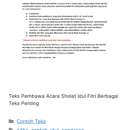
Teks Pembawa Acara Sholat Idul Fitri Berbagai
Teks Penting
Kategori
Contoh Teks
Tag
adha
,
contoh
,
idul
,
pengajian