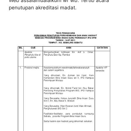
Web assalamualaikum wr wb. Tertib acara
penutupan akreditasi madat.