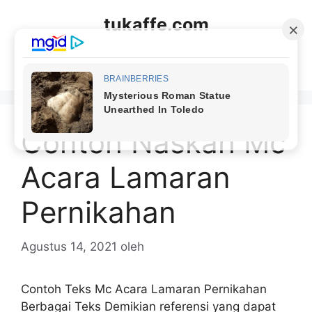
Langsung
tukaffe.com
ke
isi
Menu
Contoh Naskah Mc
Acara Lamaran
Pernikahan
Agustus 14, 2021
oleh
Contoh Teks Mc Acara Lamaran Pernikahan
Berbagai Teks Demikian referensi yang dapat