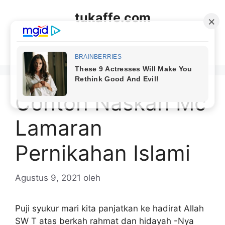
Langsung
tukaffe.com
ke
isi
Menu
Contoh Naskah Mc
Lamaran
Pernikahan Islami
Agustus 9, 2021
oleh
Puji syukur mari kita panjatkan ke hadirat Allah
SW T atas berkah rahmat dan hidayah -Nya