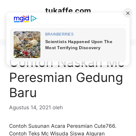
Langsung
tukaffe.com
ke
isi
Menu
Contoh Naskah Mc
Peresmian Gedung
Baru
Agustus 14, 2021
oleh
Contoh Susunan Acara Peresmian Cute766.
Contoh Teks Mc Wisuda Siswa Alquran