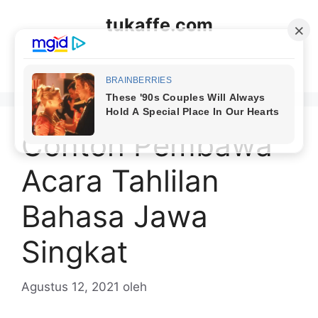
Langsung
tukaffe.com
ke
isi
Menu
Contoh Pembawa
Acara Tahlilan
Bahasa Jawa
Singkat
Agustus 12, 2021
oleh