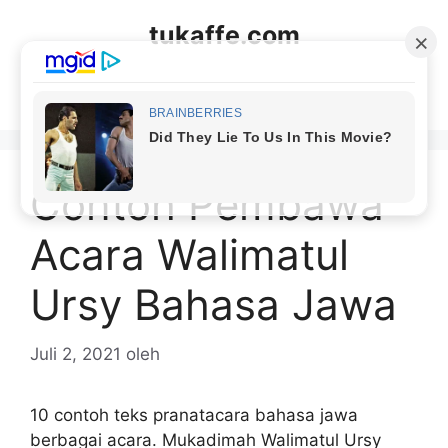
Langsung
tukaffe.com
ke
isi
Menu
Contoh Pembawa
Acara Walimatul
Ursy Bahasa Jawa
Juli 2, 2021
oleh
10 contoh teks pranatacara bahasa jawa
berbagai acara. Mukadimah Walimatul Ursy