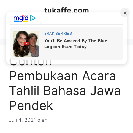
Langsung
tukaffe.com
ke
isi
Menu
Contoh
Pembukaan Acara
Tahlil Bahasa Jawa
Pendek
Juli 4, 2021
oleh