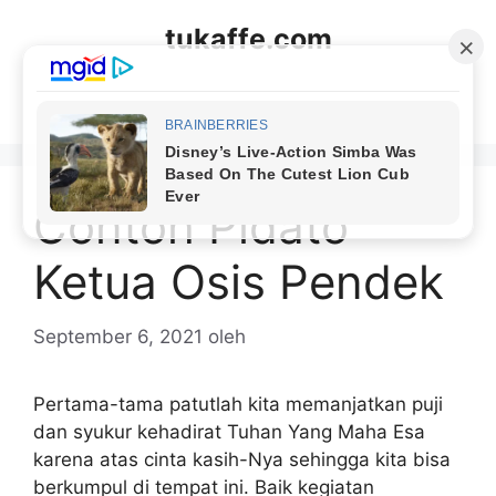
Langsung
tukaffe.com
ke
isi
Menu
Contoh Pidato
Ketua Osis Pendek
September 6, 2021
oleh
Pertama-tama patutlah kita memanjatkan puji
dan syukur kehadirat Tuhan Yang Maha Esa
karena atas cinta kasih-Nya sehingga kita bisa
berkumpul di tempat ini. Baik kegiatan