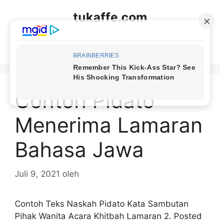
Langsung
tukaffe.com
ke
isi
Menu
Contoh Pidato
Menerima Lamaran
Bahasa Jawa
Juli 9, 2021
oleh
Contoh Teks Naskah Pidato Kata Sambutan
Pihak Wanita Acara Khitbah Lamaran 2. Posted