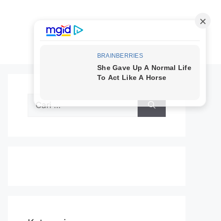
Cari
untuk: