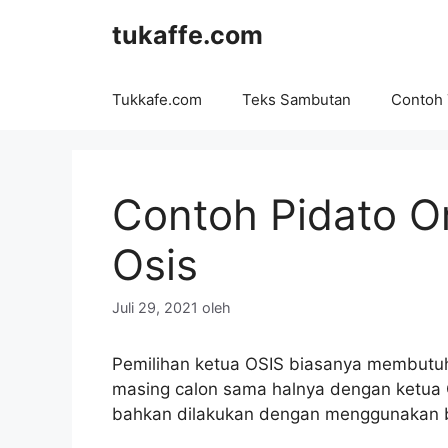
Langsung
tukaffe.com
ke
isi
Tukkafe.com
Teks Sambutan
Contoh
Contoh Pidato O
Osis
Juli 29, 2021
oleh
Pemilihan ketua OSIS biasanya membutuh
masing calon sama halnya dengan ketua O
bahkan dilakukan dengan menggunakan b