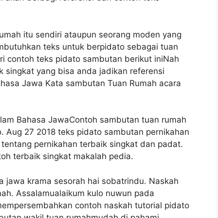
 rumah itu sendiri ataupun seorang moden yang
mbutuhkan teks untuk berpidato sebagai tuan
 contoh teks pidato sambutan berikut iniNah
k singkat yang bisa anda jadikan referensi
 Bahasa Jawa Kata sambutan Tuan Rumah acara
alam Bahasa JawaContoh sambutan tuan rumah
o. Aug 27 2018 teks pidato sambutan pernikahan
 tentang pernikahan terbaik singkat dan padat.
oh terbaik singkat makalah pedia.
a jawa krama sesorah hai sobatrindu. Naskah
ah. Assalamualaikum kulo nuwun pada
 mempersembahkan contoh naskah tutorial pidato
butan wakil tuan rumahmudah di pahami