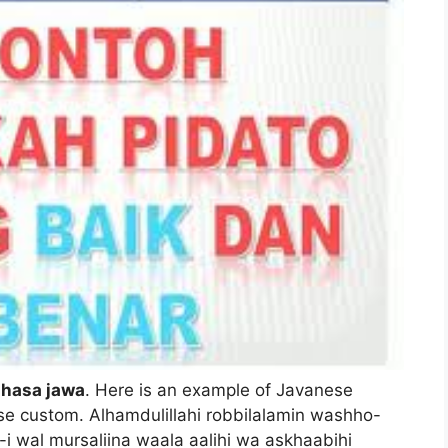
ahasa jawa
. Here is an example of Javanese
se custom. Alhamdulillahi robbilalamin washho-
i wal mursaliina waala aalihi wa askhaabihi