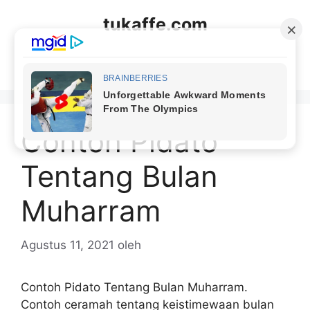
Langsung
tukaffe.com
ke
isi
Menu
Contoh Pidato
Tentang Bulan
Muharram
Agustus 11, 2021
oleh
Contoh Pidato Tentang Bulan Muharram.
Contoh ceramah tentang keistimewaan bulan