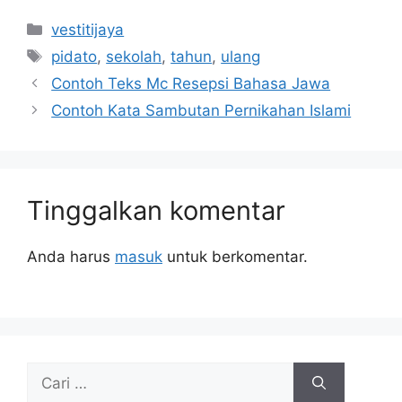
Kategori
vestitijaya
Tag
pidato
,
sekolah
,
tahun
,
ulang
Contoh Teks Mc Resepsi Bahasa Jawa
Contoh Kata Sambutan Pernikahan Islami
Tinggalkan komentar
Anda harus
masuk
untuk berkomentar.
Cari
untuk: