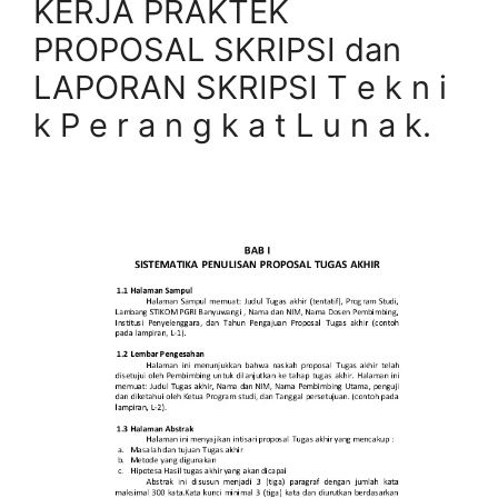
KERJA PRAKTEK
PROPOSAL SKRIPSI dan
LAPORAN SKRIPSI T e k n i
k P e r a n g k a t L u n a k.