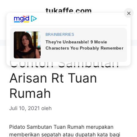
Langsung
tukaffe.com
ke
isi
Menu
Contoh Sambutan
Arisan Rt Tuan
Rumah
Juli 10, 2021
oleh
Pidato Sambutan Tuan Rumah merupakan
memberikan sepatah atau dupatah kata bagi