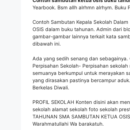
Contoh sambutan ketua osis buku tah
Yearbook. Bsm allh alrhmn alrhym. Buku 
Contoh Sambutan Kepala Sekolah Dalam 
OSIS dalam buku tahunan. Admin dari b
gambar-gambar lainnya terkait kata samb
dibawah ini.
Ada yang sedih senang dan sebagainya.
Perpisahan Sekolah- Perpisahan sekolah
semuanya berkumpul untuk merayakan sa
yang dirasakan pastinya bercampur aduk
Berkelas Diwali.
PROFIL SEKOLAH Konten disini akan menje
sekolah alamat sekolah foto sekolah pr
TAHUNAN SMA SAMBUTAN KETUA OSIS S
Warahmatullahi Wa barakatuh.