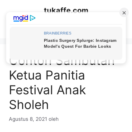
Langsung
tukaffe.com
ke
isi
Menu
Contoh Sambutan
Ketua Panitia
Festival Anak
Sholeh
Agustus 8, 2021
oleh