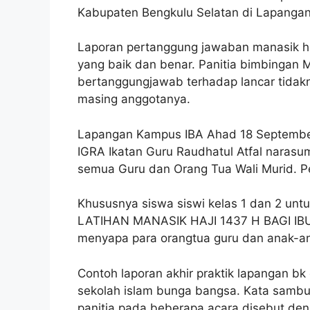
Kabupaten Bengkulu Selatan di Lapanga
Laporan pertanggung jawaban manasik h
yang baik dan benar. Panitia bimbingan M
bertanggungjawab terhadap lancar tidakn
masing anggotanya.
Lapangan Kampus IBA Ahad 18 Septembe
IGRA Ikatan Guru Raudhatul Atfal narasumb
semua Guru dan Orang Tua Wali Murid. P
Khususnya siswa siswi kelas 1 dan 2 u
LATIHAN MANASIK HAJI 1437 H BAGI IBU 
menyapa para orangtua guru dan anak-a
Contoh laporan akhir praktik lapangan bk 
sekolah islam bunga bangsa. Kata sambu
panitia pada beberapa acara disebut deng