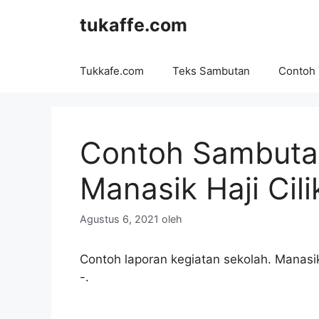
Langsung
tukaffe.com
ke
isi
Tukkafe.com
Teks Sambutan
Contoh
Contoh Sambutan
Manasik Haji Cili
Agustus 6, 2021
oleh
Contoh laporan kegiatan sekolah. Manasik
-.