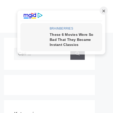
Cari
untuk: