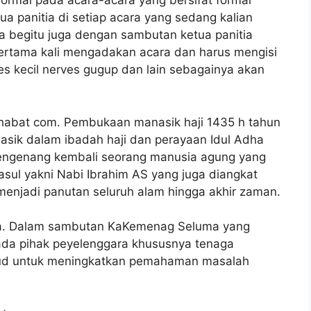
ormal pada acara-acara yang bersifat formal
a panitia di setiap acara yang sedang kalian
 begitu juga dengan sambutan ketua panitia
ertama kali mengadakan acara dan harus mengisi
es kecil nerves gugup dan lain sebagainya akan
habat com. Pembukaan manasik haji 1435 h tahun
nasik dalam ibadah haji dan perayaan Idul Adha
 mengenang kembali seorang manusia agung yang
asul yakni Nabi Ibrahim AS yang juga diangkat
enjadi panutan seluruh alam hingga akhir zaman.
sa. Dalam sambutan KaKemenag Seluma yang
ada pihak peyelenggara khususnya tenaga
ujud untuk meningkatkan pemahaman masalah