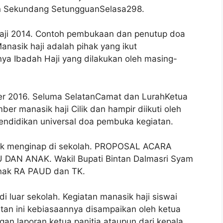
n Sekundang SetungguanSelasa298.
aji 2014. Contoh pembukaan dan penutup doa
anasik haji adalah pihak yang ikut
ya Ibadah Haji yang dilakukan oleh masing-
r 2016. Seluma SelatanCamat dan LurahKetua
er manasik haji Cilik dan hampir diikuti oleh
endidikan universal doa pembuka kegiatan.
ntuk menginap di sekolah. PROPOSAL ACARA
DAN ANAK. Wakil Bupati Bintan Dalmasri Syam
nak RA PAUD dan TK.
di luar sekolah. Kegiatan manasik haji siswai
tan ini kebiasaannya disampaikan oleh ketua
an laporan ketua panitia ataupun dari kepala