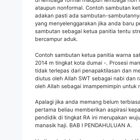
di lembaga formal maupun lembaga non f
ataupun nonformal. Contoh sambutan ketu
adakan pasti ada sambutan-sambutannya
yang menyelenggarakan jika anda baru p
sambutan sebagai ketua panitia tentu str
bercampur aduk.
Contoh sambutan ketua panitia warna sa
2014 m tingkat kota dumai -. Prosesi ma
tidak terlepas dari penapaktilasan dan
diutus oleh Allah SWT sebagai nabi dan r
oleh Allah sebagai imampemimpin untuk m
Apalagi jika anda memang belum terbia
pertama beliau memberikan aspirasi kep
pendidik di tingkat RA ini merupakan w
manasik haji. BAB I PENDAHULUAN A.