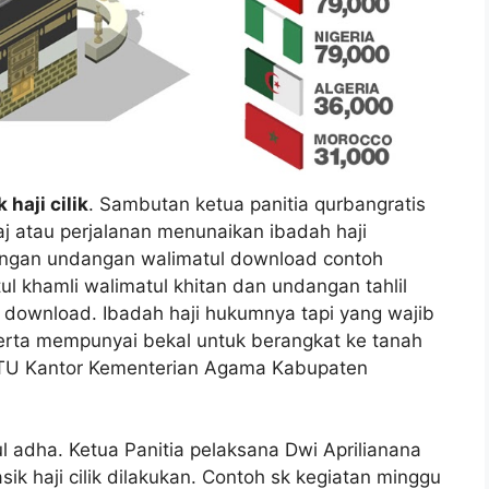
haji cilik
. Sambutan ketua panitia qurbangratis
j atau perjalanan menunaikan ibadah haji
ngan undangan walimatul download contoh
l khamli walimatul khitan dan undangan tahlil
download. Ibadah haji hukumnya tapi yang wajib
erta mempunyai bekal untuk berangkat ke tanah
n TU Kantor Kementerian Agama Kabupaten
l adha. Ketua Panitia pelaksana Dwi Aprilianana
 haji cilik dilakukan. Contoh sk kegiatan minggu