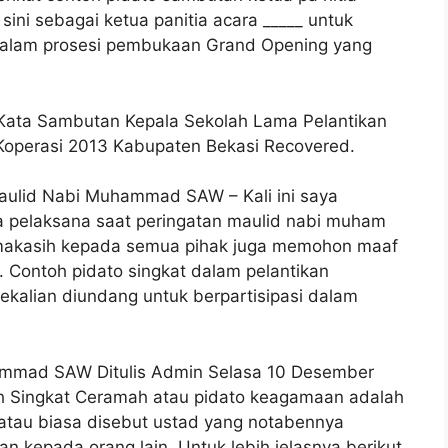
 sini sebagai ketua panitia acara _____ untuk
alam prosesi pembukaan Grand Opening yang
 Kata Sambutan Kepala Sekolah Lama Pelantikan
 Koperasi 2013 Kabupaten Bekasi Recovered.
aulid Nabi Muhammad SAW – Kali ini saya
a pelaksana saat peringatan maulid nabi muham
makasih kepada semua pihak juga memohon maaf
 Contoh pidato singkat dalam pelantikan
sekalian diundang untuk berpartisipasi dalam
ammad SAW Ditulis Admin Selasa 10 Desember
h Singkat Ceramah atau pidato keagamaan adalah
atau biasa disebut ustad yang notabennya
 kepada orang lain. Untuk lebih jelasnya berikut