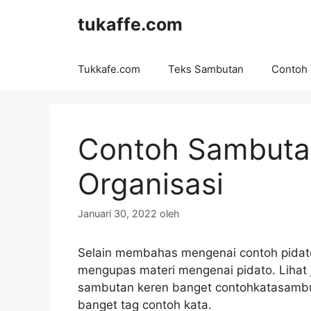
Langsung
tukaffe.com
ke
isi
Tukkafe.com
Teks Sambutan
Contoh
Contoh Sambutan
Organisasi
Januari 30, 2022
oleh
Selain membahas mengenai contoh pidato 
mengupas materi mengenai pidato. Lihat ju
sambutan keren banget contohkatasambu
banget tag contoh kata.