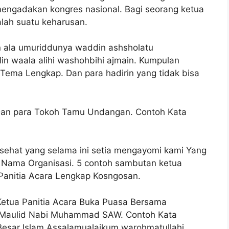
 mengadakan kongres nasional. Bagi seorang ketua
alah suatu keharusan.
in ala umuriddunya waddin ashsholatu
in waala alihi washohbihi ajmain. Kumpulan
ema Lengkap. Dan para hadirin yang tidak bisa
Dan para Tokoh Tamu Undangan. Contoh Kata
ehat yang selama ini setia mengayomi kami Yang
i Nama Organisasi. 5 contoh sambutan ketua
Panitia Acara Lengkap Kosngosan.
etua Panitia Acara Buka Puasa Bersama
 Maulid Nabi Muhammad SAW. Contoh Kata
Besar Islam Assalamualaikum warohmatullahi